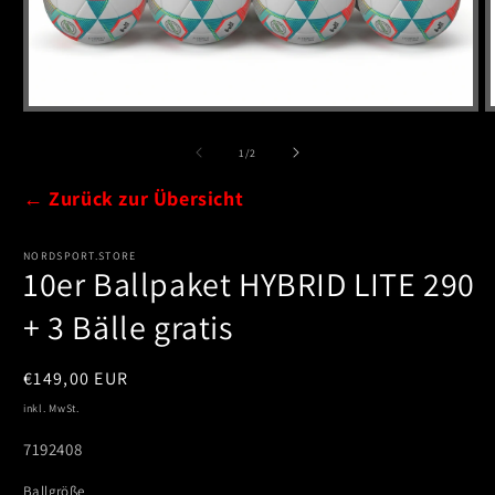
Medien
1
in
i
von
1
/
2
Modal
öffnen
← Zurück zur Übersicht
NORDSPORT.STORE
10er Ballpaket HYBRID LITE 290
+ 3 Bälle gratis
Normaler
€149,00 EUR
Preis
inkl. MwSt.
SKU:
7192408
Ballgröße