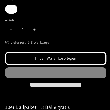
5
Anzahl
Verringere
Erhöhe
die
die
Menge
Menge
📦 Lieferzeit: 5-8 Werktage
für
für
10er
10er
Ballpaket
Ballpaket
In den Warenkorb legen
HYBRID
HYBRID
LITE
LITE
290
290
+
+
3
3
Bälle
Bälle
gratis
gratis
10er Ballpaket
+
3 Bälle gratis