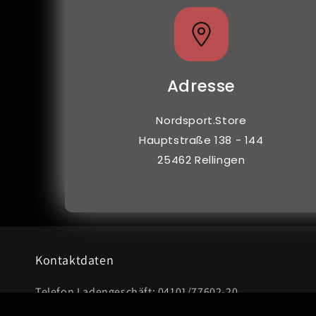
Adresse
Nordsport.Store
Hauptstraße 138 - 144
25462 Rellingen
Kontaktdaten
Telefon Ladengeschäft: 04101/77602-20