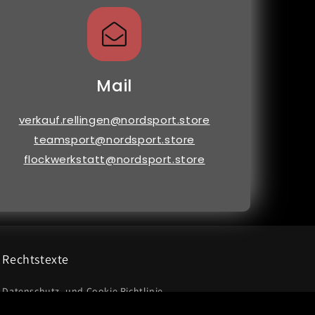
Mail
verkauf.rellingen@nordsport.store
teamsport@nordsport.store
flockwerkstatt@nordsport.store
Rechtstexte
Datenschutz- und Cookie Richtlinie