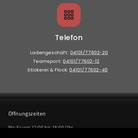
Telefon
Ladengeschäft:
04101/77602-20
Teamsport:
04101/77602-12
Stickerei & Flock:
04101/77602-40
Öffnungszeiten
Mo-Fr von 12:00 bis 18:00 Uhr